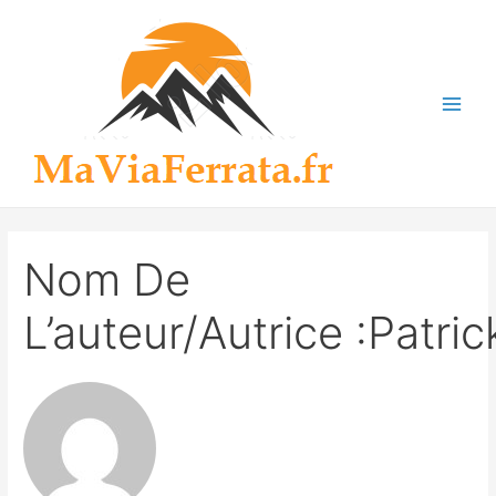
Aller
au
contenu
Main
Men
Nom De
L’auteur/autrice :Patric