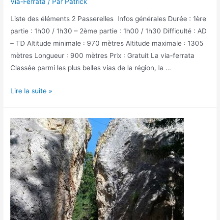
Via-Ferrata
/ Par
Patrick
Liste des éléments 2 Passerelles Infos générales Durée : 1ère
partie : 1h00 / 1h30 – 2ème partie : 1h00 / 1h30 Difficulté : AD
– TD Altitude minimale : 970 mètres Altitude maximale : 1305
mètres Longueur : 900 mètres Prix : Gratuit La via-ferrata
Classée parmi les plus belles vias de la région, la …
La
Lire la suite »
via-
ferrata
du
Rocher
Veyrand
à
Saint-
Pierre
d’Entremont