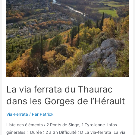
dans
les
Gorges
de
la
Tuyères
La via ferrata du Thaurac
dans les Gorges de l’Hérault
Via-Ferrata
/ Par
Patrick
Liste des éléments : 2 Ponts de Singe, 1 Tyrolienne Infos
générales : Durée : 2 à 3h Difficulté : D La via-ferrata La via