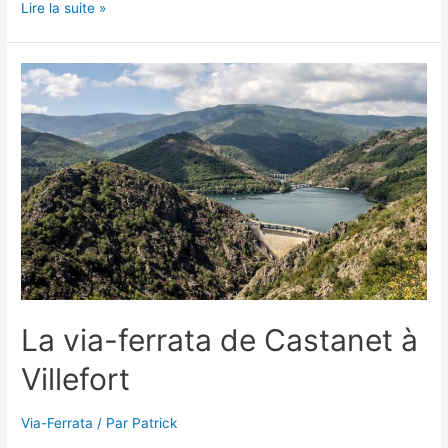
La
Lire la suite »
via
ferrata
de
Caussanel
à
Bédarieux
La via-ferrata de Castanet à
Villefort
Via-Ferrata
/ Par
Patrick