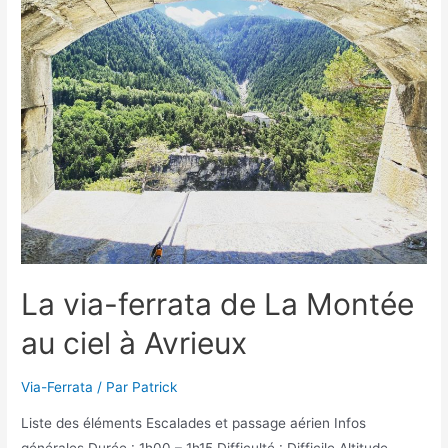
la
Traversée
des
Anges
à
Aussois
La via-ferrata de La Montée
au ciel à Avrieux
Via-Ferrata
/ Par
Patrick
Liste des éléments Escalades et passage aérien Infos
générales Durée : 1h00 – 1h15 Difficulté : Difficile Altitude