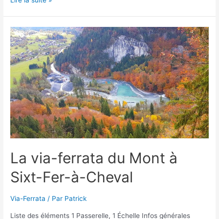
via-
ferrata
de
la
Montée
au
Purgatoire
à
Aussois
La via-ferrata du Mont à
Sixt-Fer-à-Cheval
Via-Ferrata
/ Par
Patrick
Liste des éléments 1 Passerelle, 1 Échelle Infos générales