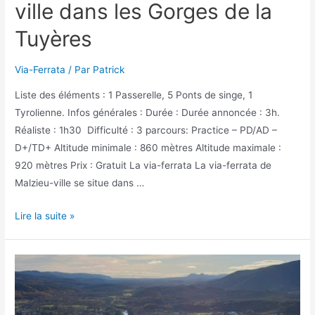
ville dans les Gorges de la
Tuyères
Via-Ferrata
/ Par
Patrick
Liste des éléments : 1 Passerelle, 5 Ponts de singe, 1
Tyrolienne. Infos générales : Durée : Durée annoncée : 3h.
Réaliste : 1h30 Difficulté : 3 parcours: Practice – PD/AD –
D+/TD+ Altitude minimale : 860 mètres Altitude maximale :
920 mètres Prix : Gratuit La via-ferrata La via-ferrata de
Malzieu-ville se situe dans …
La
Lire la suite »
via-
ferrata
de
Malzieu-
ville