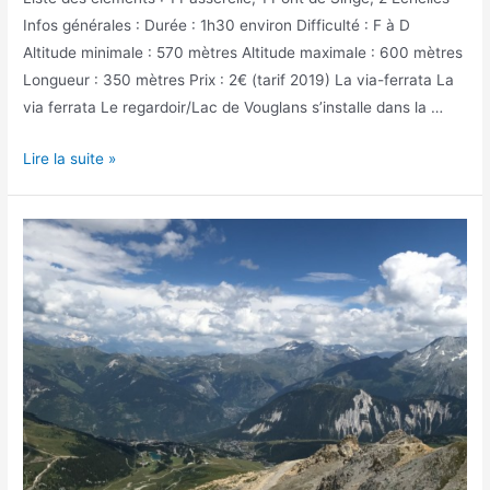
Infos générales : Durée : 1h30 environ Difficulté : F à D
Altitude minimale : 570 mètres Altitude maximale : 600 mètres
Longueur : 350 mètres Prix : 2€ (tarif 2019) La via-ferrata La
via ferrata Le regardoir/Lac de Vouglans s’installe dans la …
La
Lire la suite »
via
ferrata
Le
regardoir
–
Lac
de
Vouglans