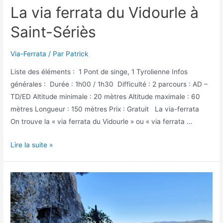
La via ferrata du Vidourle à
Saint-Sériès
Via-Ferrata
/ Par
Patrick
Liste des éléments : 1 Pont de singe, 1 Tyrolienne Infos
générales : Durée : 1h00 / 1h30 Difficulté : 2 parcours : AD –
TD/ED Altitude minimale : 20 mètres Altitude maximale : 60
mètres Longueur : 150 mètres Prix : Gratuit La via-ferrata
On trouve la « via ferrata du Vidourle » ou « via ferrata …
La
Lire la suite »
via
ferrata
du
Vidourle
à
Saint-