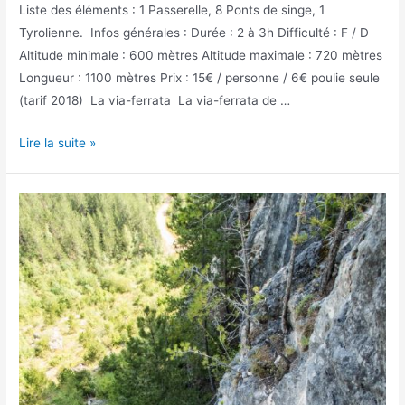
Liste des éléments : 1 Passerelle, 8 Ponts de singe, 1
Tyrolienne. Infos générales : Durée : 2 à 3h Difficulté : F / D
Altitude minimale : 600 mètres Altitude maximale : 720 mètres
Longueur : 1100 mètres Prix : 15€ / personne / 6€ poulie seule
(tarif 2018) La via-ferrata La via-ferrata de …
La
Lire la suite »
via-
ferrata
de
Castanet
à
Villefort