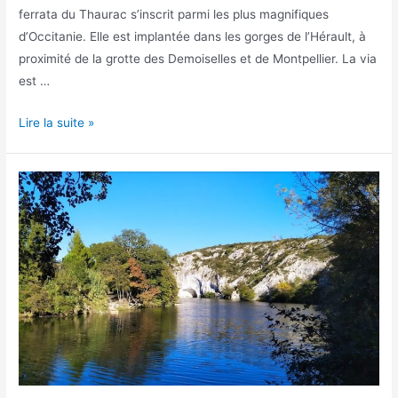
ferrata du Thaurac s’inscrit parmi les plus magnifiques
d’Occitanie. Elle est implantée dans les gorges de l’Hérault, à
proximité de la grotte des Demoiselles et de Montpellier. La via
est …
La
Lire la suite »
via
ferrata
du
Thaurac
dans
les
Gorges
de
l’Hérault