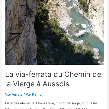
des
Diablotins
à
Aussois
La via-ferrata du Chemin de
la Vierge à Aussois
Via-Ferrata
/ Par
Patrick
Liste des éléments 1 Passerelle, 1 Pont de singe, 2 Échelles.