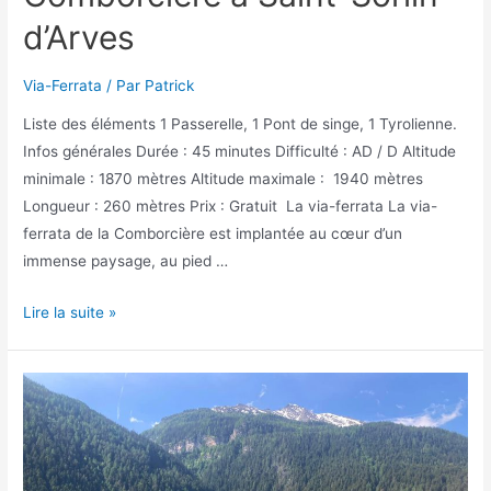
d’Arves
Via-Ferrata
/ Par
Patrick
Liste des éléments 1 Passerelle, 1 Pont de singe, 1 Tyrolienne.
Infos générales Durée : 45 minutes Difficulté : AD / D Altitude
minimale : 1870 mètres Altitude maximale : 1940 mètres
Longueur : 260 mètres Prix : Gratuit La via-ferrata La via-
ferrata de la Comborcière est implantée au cœur d’un
immense paysage, au pied …
La
Lire la suite »
via-
ferrata
de
Comborcière
à
Saint-