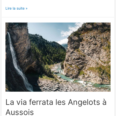
La
Lire la suite »
via-
ferrata
de
la
Roche
à
l’Agathe
à
Thônes
La via ferrata les Angelots à
Aussois