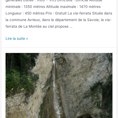
minimale : 1350 mètres Altitude maximale : 1470 mètres
Longueur : 450 mètres Prix : Gratuit La via-ferrata Située dans
la commune Avrieux, dans le département de la Savoie, la via-
ferrata de La Montée au ciel propose …
La
Lire la suite »
via-
ferrata
de
La
Montée
au
ciel
à
Avrieux