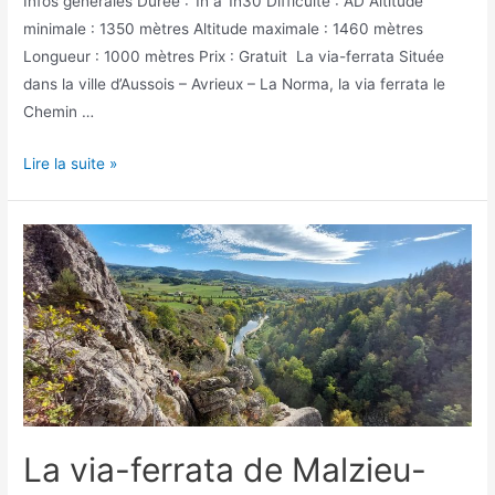
Infos générales Durée : 1h à 1h30 Difficulté : AD Altitude
minimale : 1350 mètres Altitude maximale : 1460 mètres
Longueur : 1000 mètres Prix : Gratuit La via-ferrata Située
dans la ville d’Aussois – Avrieux – La Norma, la via ferrata le
Chemin …
La
Lire la suite »
via-
ferrata
du
Chemin
de
la
Vierge
à
Aussois
La via-ferrata de Malzieu-