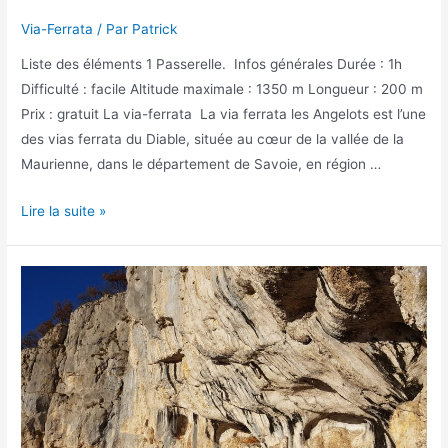
Via-Ferrata
/ Par
Patrick
Liste des éléments 1 Passerelle. Infos générales Durée : 1h
Difficulté : facile Altitude maximale : 1350 m Longueur : 200 m
Prix : gratuit La via-ferrata La via ferrata les Angelots est l’une
des vias ferrata du Diable, située au cœur de la vallée de la
Maurienne, dans le département de Savoie, en région …
La
Lire la suite »
via
ferrata
les
Angelots
à
Aussois