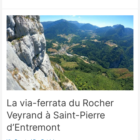
via-
ferrata
du
Panoramic
à
Courchevel
La via-ferrata du Rocher
Veyrand à Saint-Pierre
d’Entremont