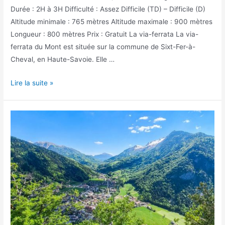
Durée : 2H à 3H Difficulté : Assez Difficile (TD) – Difficile (D)
Altitude minimale : 765 mètres Altitude maximale : 900 mètres
Longueur : 800 mètres Prix : Gratuit La via-ferrata La via-
ferrata du Mont est située sur la commune de Sixt-Fer-à-
Cheval, en Haute-Savoie. Elle …
La
Lire la suite »
via-
ferrata
du
Mont
à
Sixt-
Fer-
à-
Cheval