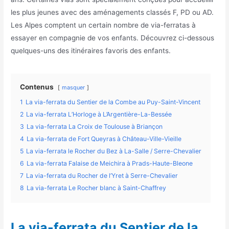
les plus jeunes avec des aménagements classés F, PD ou AD.
Les Alpes comptent un certain nombre de via-ferratas à
essayer en compagnie de vos enfants. Découvrez ci-dessous
quelques-uns des itinéraires favoris des enfants.
Contenus
masquer
1
La via-ferrata du Sentier de la Combe au Puy-Saint-Vincent
2
La via-ferrata L’Horloge à L’Argentière-La-Bessée
3
La via-ferrata La Croix de Toulouse à Briançon
4
La via-ferrata de Fort Queyras à Château-Ville-Vieille
5
La via-ferrata le Rocher du Bez à La-Salle / Serre-Chevalier
6
La via-ferrata Falaise de Meichira à Prads-Haute-Bleone
7
La via-ferrata du Rocher de l’Yret à Serre-Chevalier
8
La via-ferrata Le Rocher blanc à Saint-Chaffrey
La via-ferrata du Sentier de la