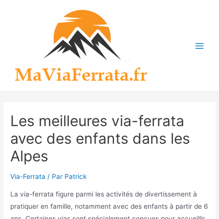
Aller
au
contenu
Main
Men
Les meilleures via-ferrata
avec des enfants dans les
Alpes
Via-Ferrata
/ Par
Patrick
La via-ferrata figure parmi les activités de divertissement à
pratiquer en famille, notamment avec des enfants à partir de 6
ans. Certaines vias sont spécialement conçues pour accueillir