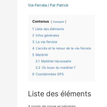
Via-Ferrata
/ Par
Patrick
Contenus
masquer
1
Liste des éléments
2
Infos générales
3
La via-ferrata
4
L’accès et le retour de la via-ferrata
5
Matériel
5.1
Matériel nécessaire
5.2
Où louer du matériel ?
6
Coordonnées GPS
Liste des éléments
4 ponts de singe et népalais