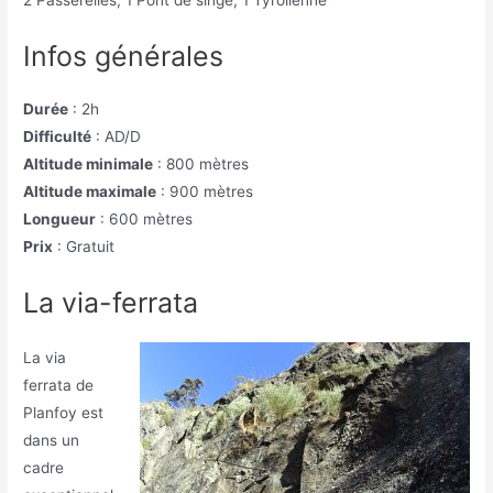
2 Passerelles, 1 Pont de singe, 1 Tyrolienne
Infos générales
Durée
: 2h
Difficulté
:
AD/D
Altitude minimale
:
800 mètres
Altitude maximale
:
900 mètres
Longueur
:
600 mètres
Prix
:
Gratuit
La via-ferrata
La via
ferrata de
Planfoy est
dans un
cadre