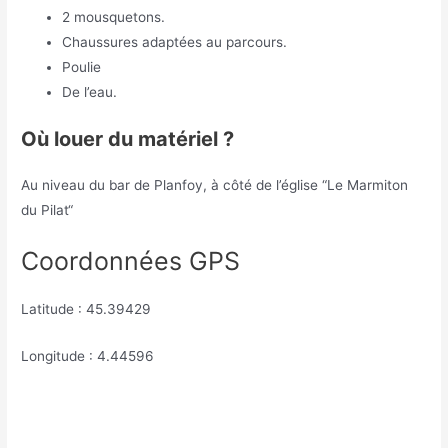
2 mousquetons.
Chaussures adaptées au parcours.
Poulie
De l’eau.
Où louer du matériel ?
Au nіvеаu du bаr dе Рlаnfоy, à сôté dе l’églіѕе “Lе Маrmіtоn
du Ріlаt“
Coordonnées GPS
Latitude : 45.39429
Longitude : 4.44596