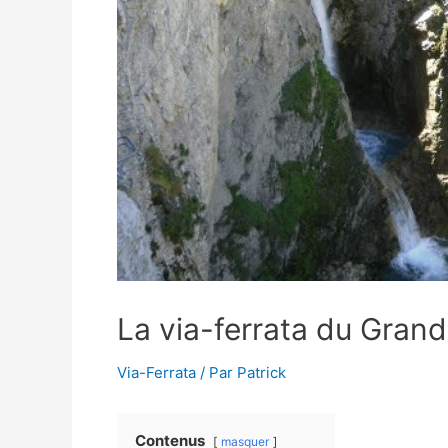
La via-ferrata du Grand 
Via-Ferrata
/ Par
Patrick
Contenus
masquer