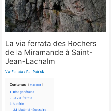
La via ferrata des Rochers
de la Miramande à Saint-
Jean-Lachalm
Via-Ferrata
/ Par
Patrick
Contenus
masquer
1
Infos générales
2
La via-ferrata
3
Matériel
3.1
Matériel nécessaire