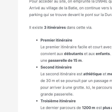
Pour accéder au site, on emprunte la D994E qu
Arrivé au village de la Batie, on continue vers l
parking qui se trouve devant le pont sur la Du
Il existe
3 itinéraires
dans cette via.
Premier itinéraire
Le premier itinéraire facile et court ave
convient aux
débutants
et aux
enfants
.
une
passerelle de 15 m
.
Second itinéraire
Le second itinéraire est
athlétique
et
me
de 30 m et se poursuit par un passage m
pour arriver à une grotte. Ici, le parcour
grande passerelle.
Troisième itinéraire
Le dernier parcours de
1200 m
est
plus 