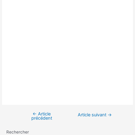
←
Article
Navigation
Article suivant
→
précédent
de
l’article
Rechercher