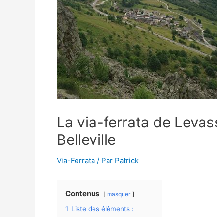
La via-ferrata de Levas
Belleville
Via-Ferrata
/ Par
Patrick
Contenus
masquer
1
Liste des éléments :